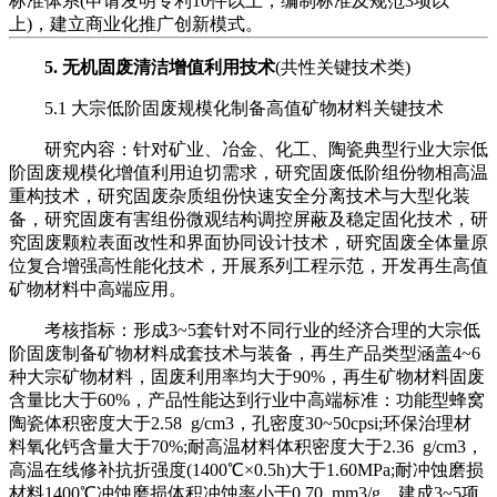
标准体系(申请发明专利10件以上，编制标准及规范3项以
上)，建立商业化推广创新模式。
5. 无机固废清洁增值利用技术
(共性关键技术类)
5.1 大宗低阶固废规模化制备高值矿物材料关键技术
研究内容：针对矿业、冶金、化工、陶瓷典型行业大宗低
阶固废规模化增值利用迫切需求，研究固废低阶组份物相高温
重构技术，研究固废杂质组份快速安全分离技术与大型化装
备，研究固废有害组份微观结构调控屏蔽及稳定固化技术，研
究固废颗粒表面改性和界面协同设计技术，研究固废全体量原
位复合增强高性能化技术，开展系列工程示范，开发再生高值
矿物材料中高端应用。
考核指标：形成3~5套针对不同行业的经济合理的大宗低
阶固废制备矿物材料成套技术与装备，再生产品类型涵盖4~6
种大宗矿物材料，固废利用率均大于90%，再生矿物材料固废
含量比大于60%，产品性能达到行业中高端标准：功能型蜂窝
陶瓷体积密度大于2.58 g/cm3，孔密度30~50cpsi;环保治理材
料氧化钙含量大于70%;耐高温材料体积密度大于2.36 g/cm3，
高温在线修补抗折强度(1400℃×0.5h)大于1.60MPa;耐冲蚀磨损
材料1400℃冲蚀磨损体积冲蚀率小于0.70 mm3/g。建成3~5项