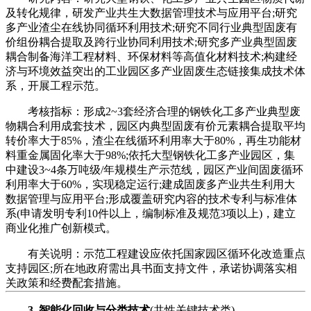
及转化规律，研发产业共生大数据管理技术与应用平台;研究
多产业渣尘在线协同循环利用技术;研究不同行业典型固废有
价组份耦合提取及跨行业协同利用技术;研究多产业典型固废
耦合制备海洋工程材料、环保材料等高值化材料技术;构建经
济与环境效益突出的工业园区多产业固废生态链接集成技术体
系，开展工程示范。
考核指标：形成2~3套经济合理的钢铁化工多产业典型废
物耦合利用成套技术，园区内典型固废有价元素耦合提取平均
转价率大于85%，渣尘在线循环利用率大于80%，再生功能材
料重金属固化率大于98%;依托大型钢铁化工多产业园区，集
中建设3~4条万吨级/年规模生产示范线，园区产业间固废循环
利用率大于60%，实现稳定运行;建成固废多产业共生利用大
数据管理与应用平台;形成覆盖研究内容的技术专利与标准体
系(申请发明专利10件以上，编制标准及规范3项以上)，建立
商业化推广创新模式。
有关说明：示范工程建设应依托国家园区循环化改造重点
支持园区;所在地政府需出具书面支持文件，承诺协调落实相
关政策和经费配套措施。
3. 智能化回收与分类技术
(共性关键技术类)