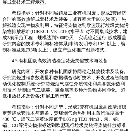
展成套技术工程示范。
考核指标：针对不同城镇及工业有机固废，形成2套经济
合理的高效热解成套技术及装备，减容率大于90%(湿基)，热
解残渣实现生物炭利用，特征污染物达到欧盟现行垃圾焚烧污
染物排放标准(DIRECTIVE 2010)水平;针对不同集成技术，建
成2项示范工程，规模达到300吨/天，实现稳定运行;形成覆盖
研究内容的技术专利与标准体系(申请发明专利10件以上，编
制标准及规范3项以上)，建立产业化推广创新模式。
4.5 有机固废高效清洁稳定焚烧关键技术与装备
研究内容：开发多种有机固废协同稳定焚烧技术及装备;
研究焚烧过程参数测量和数据耦合诊断技术，开发过程智能自
动优化控制系统;研究焚烧烟气腐蚀介质钝化和高参数余热利
用技术;研制烟气二噁英、重金属等多种污染物协同净化、超
低排放技术及设备;开展工程示范。
考核指标：针对不同炉型，形成2套有机固废高效清洁稳
定焚烧成套技术与装备，焚烧烟气余热利用主蒸汽温度高于
430 ℃，烟气二噁英浓度低于0.05 ng TEQ /Nm3，汞、铅、
镉、CO等污染物指标达到欧盟现行垃圾焚烧污染物排放标准