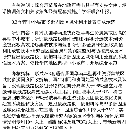
有关说明：综合示范所在地政府需出具书面支持文件，承
诺协调落实相关政策和经费配套措施;产学研联合申报。
8.3 华南中小城市多源固废区域化利用处置集成示范
研究内容：针对我国华南废线路板等再生资源集散度高的
典型中小城市，研究废线路板器件智能拆解和分选技术;研究
废线路板高效冶炼集成技术与装备;研究多金属绿色回收高值
利用成套技术;研究园区重金属污染跟踪监测与防控集成技术;
研究提出废线路板、废塑料等多源固废区域化利用处置的系统
性技术方案。依托华南地区典型中小城市，开展综合示范。
考核指标：形成2~3套适合我国华南典型再生资源集散区
域的多源固废回收拆解、再生利用和协同处置的成套技术及装
备，实现废线路板多组分物料定向分离率大于98%;建立万吨
级/年废线路板高效冶炼示范工程，铜回收率大于98%，稀贵
金属回收率达到95%;形成典型再生资源多元固废区域化协同
处置系统性解决方案，建成废线路板、废塑料等典型多源固废
区域化综合处置示范基地1个，固废综合利用率大于75%，实
现经济合理运行;形成覆盖研究内容的技术专利与标准体系(申
请发明专利10件以上，编制标准及规范3项以上)，带动新增固
废利用处置能力达到50万吨/年以上。