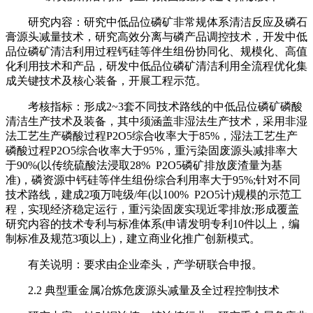
研究内容：研究中低品位磷矿非常规体系清洁反应及磷石
膏源头减量技术，研究高效分离与磷产品调控技术，开发中低
品位磷矿清洁利用过程钙硅等伴生组份协同化、规模化、高值
化利用技术和产品，研发中低品位磷矿清洁利用全流程优化集
成关键技术及核心装备，开展工程示范。
考核指标：形成2~3套不同技术路线的中低品位磷矿磷酸
清洁生产技术及装备，其中须涵盖非湿法生产技术，采用非湿
法工艺生产磷酸过程P2O5综合收率大于85%，湿法工艺生产
磷酸过程P2O5综合收率大于95%，重污染固废源头减排率大
于90%(以传统硫酸法浸取28% P2O5磷矿排放废渣量为基
准)，磷资源中钙硅等伴生组份综合利用率大于95%;针对不同
技术路线，建成2项万吨级/年(以100% P2O5计)规模的示范工
程，实现经济稳定运行，重污染固废实现近零排放;形成覆盖
研究内容的技术专利与标准体系(申请发明专利10件以上，编
制标准及规范3项以上)，建立商业化推广创新模式。
有关说明：要求由企业牵头，产学研联合申报。
2.2 典型重金属冶炼危废源头减量及全过程控制技术