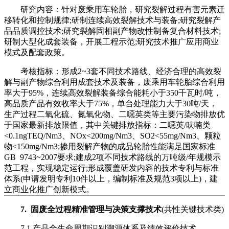
研究内容：针对废乘用车轮胎，研究裂解过程有害元素迁
移转化和控制规律;研制连续高效裂解技术与装备;研究裂解产
品品质调控技术;研究裂解固相副产物改性制备复合材料技术;
研制大型化成套装备，开展工程示范;研究技术推广应用商业
模式及配套政策。
考核指标：形成2~3套不同技术路线、经济合理的高效裂
解与副产物综合利用成套技术及装备，废乘用车轮胎综合利用
率大于95%，连续高效裂解装备综合能耗小于350千瓦时/吨，
高品质产品有效收率大于75%，单台处理能力大于30吨/天，
生产过程二氧化硫、氮氧化物、二噁英类等主要污染物排放优
于国家最新排放限值，其中关键排放指标：二噁英/呋喃类
<0.1ngTEQ/Nm3、NOx<200mg/Nm3、SO2<55mg/Nm3、颗粒
物<150mg/Nm3;掺用裂解产物的成品轮胎性能满足国家标准
GB 9743~2007要求;建成2项不同技术路线的万吨级/年规模示
范工程，实现稳定运行;形成覆盖研发内容的技术专利与标准
体系(申请发明专利10件以上，编制标准及规范3项以上)，建
立商业化推广创新模式。
7. 固废全过程精准管理与决策支撑技术
(共性关键技术类)
7.1 产品全生命周期识别溯源体系及绩效评价技术