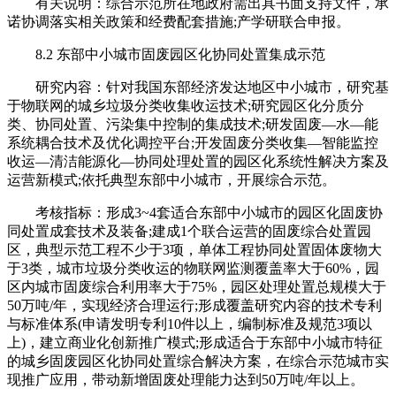
有关说明：综合示范所在地政府需出具书面支持文件，承
诺协调落实相关政策和经费配套措施;产学研联合申报。
8.2 东部中小城市固废园区化协同处置集成示范
研究内容：针对我国东部经济发达地区中小城市，研究基
于物联网的城乡垃圾分类收集收运技术;研究园区化分质分
类、协同处置、污染集中控制的集成技术;研发固废—水—能
系统耦合技术及优化调控平台;开发固废分类收集—智能监控
收运—清洁能源化—协同处理处置的园区化系统性解决方案及
运营新模式;依托典型东部中小城市，开展综合示范。
考核指标：形成3~4套适合东部中小城市的园区化固废协
同处置成套技术及装备;建成1个联合运营的固废综合处置园
区，典型示范工程不少于3项，单体工程协同处置固体废物大
于3类，城市垃圾分类收运的物联网监测覆盖率大于60%，园
区内城市固废综合利用率大于75%，园区处理处置总规模大于
50万吨/年，实现经济合理运行;形成覆盖研究内容的技术专利
与标准体系(申请发明专利10件以上，编制标准及规范3项以
上)，建立商业化创新推广模式;形成适合于东部中小城市特征
的城乡固废园区化协同处置综合解决方案，在综合示范城市实
现推广应用，带动新增固废处理能力达到50万吨/年以上。