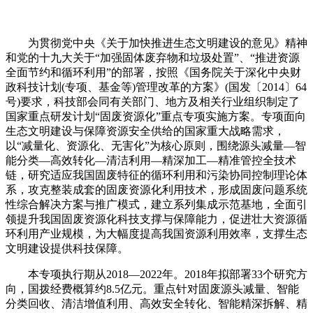
为贯彻党中央《关于加快推进生态文明建设的意见》精神
和党的十九大关于“加强固体废弃物和垃圾处置”、“推进资源
全面节约和循环利用”的部署，按照《国务院关于深化中央财
政科技计划(专项、基金等)管理改革的方案》(国发〔2014〕64
号)要求，科技部会同有关部门、地方及相关行业组织制定了
国家重点研发计划“固废资源化”重点专项实施方案。专项面向
生态文明建设与保障资源安全供给的国家重大战略需求，
以“减量化、资源化、无害化”为核心原则，围绕源头减量—智
能分类—高效转化—清洁利用—精深加工—精准管控全技术
链，研究适应我国固废特征的循环利用和污染协同控制理论体
系，攻克整装成套的固废资源化利用技术，形成固废问题系统
性综合解决方案与推广模式，建立系列集成示范基地，全面引
领提升我国固废资源化科技支撑与保障能力，促进壮大资源循
环利用产业规模，为大幅度提高我国资源利用效率，支撑生态
文明建设提供科技保障。
本专项执行期从2018—2022年。2018年拟部署33个研究方
向，国拨经费概算约8.5亿元。重点针对固废源头减量、智能
分类回收、清洁增值利用、高效安全转化、智能精深拆解、精