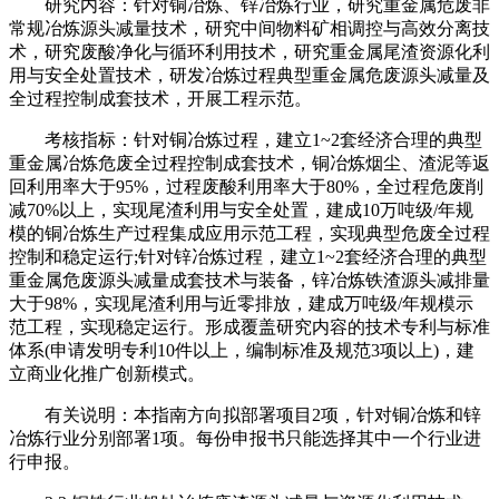
研究内容：针对铜冶炼、锌冶炼行业，研究重金属危废非
常规冶炼源头减量技术，研究中间物料矿相调控与高效分离技
术，研究废酸净化与循环利用技术，研究重金属尾渣资源化利
用与安全处置技术，研发冶炼过程典型重金属危废源头减量及
全过程控制成套技术，开展工程示范。
考核指标：针对铜冶炼过程，建立1~2套经济合理的典型
重金属冶炼危废全过程控制成套技术，铜冶炼烟尘、渣泥等返
回利用率大于95%，过程废酸利用率大于80%，全过程危废削
减70%以上，实现尾渣利用与安全处置，建成10万吨级/年规
模的铜冶炼生产过程集成应用示范工程，实现典型危废全过程
控制和稳定运行;针对锌冶炼过程，建立1~2套经济合理的典型
重金属危废源头减量成套技术与装备，锌冶炼铁渣源头减排量
大于98%，实现尾渣利用与近零排放，建成万吨级/年规模示
范工程，实现稳定运行。形成覆盖研究内容的技术专利与标准
体系(申请发明专利10件以上，编制标准及规范3项以上)，建
立商业化推广创新模式。
有关说明：本指南方向拟部署项目2项，针对铜冶炼和锌
冶炼行业分别部署1项。每份申报书只能选择其中一个行业进
行申报。