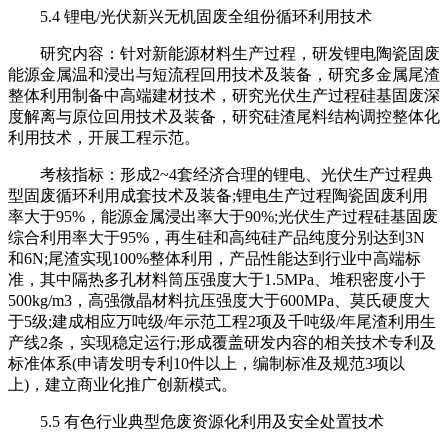
5.4 锂电/光伏新兴无机固废全组份循环利用技术
研究内容：针对新能源材料生产过程，研发锂电陶瓷固废
能源金属温和浸出与短流程回用技术及装备，研究多金属尾渣
整体利用制备中高端建材技术，研究光伏生产过程硅基固废深
度解离与原位回用技术及装备，研究硅渣尾料结构调控整体化
利用技术，开展工程示范。
考核指标：形成2~4套经济合理的锂电、光伏生产过程典
型固废循环利用成套技术及装备;锂电生产过程陶瓷固废利用
率大于95%，能源金属浸出率大于90%;光伏生产过程硅基固废
综合利用率大于95%，再生硅和高纯硅产品纯度分别达到3N
和6N;尾渣实现100%整体利用，产品性能达到行业中高端标
准，其中隔热多孔材料筒压强度大于1.5MPa、堆积密度小于
500kg/m3，高强微晶材料抗压强度大于600MPa、莫氏硬度大
于5级;建成相应万吨级/年示范工程2项及千吨级/年尾渣利用生
产线2条，实现稳定运行;形成覆盖研发内容的相关技术专利及
标准体系(申请发明专利10件以上，编制标准及规范3项以
上)，建立商业化推广创新模式。
5.5 有色行业典型危废资源化利用及安全处置技术