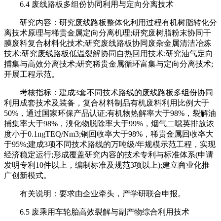
6.4 废线路板多组份协同利用与定向分离技术
研究内容：研究废线路板整体化利用过程有机树脂转化分
离技术原理与稀贵金属定向分离机理;研究废树脂粉末协同干
膜废料复合材料化技术;研究废线路板协同废杂金属清洁冶炼
技术;研究废线路板低温裂解协同自热回用技术;研究油气定向
捕集与高效分离技术;研究稀贵金属循环富集与定向分离技术;
开展工程示范。
考核指标：建成3套不同技术路线的废线路板多组份协同
利用成套技术及装备，复合材料制品有机废料利用比例大于
50%，通过国家环保产品认证;有机物热解率大于98%，裂解油
捕集率大于98%，溴化物脱除率大于99%，烟气二噁英排放浓
度小于0.1ngTEQ/Nm3;铜回收率大于98%，稀贵金属回收率大
于95%;建成3项不同技术路线的万吨级/年规模示范工程，实现
经济稳定运行;形成覆盖研究内容的技术专利与标准体系(申请
发明专利10件以上，编制标准及规范3项以上);建立商业化推
广创新模式。
有关说明：要求由企业牵头，产学研联合申报。
6.5 废乘用车轮胎高效裂解与副产物综合利用技术