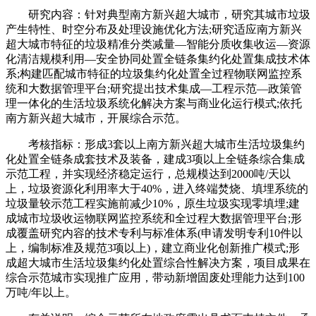
研究内容：针对典型南方新兴超大城市，研究其城市垃圾
产生特性、时空分布及处理设施优化方法;研究适应南方新兴
超大城市特征的垃圾精准分类减量—智能分质收集收运—资源
化清洁规模利用—安全协同处置全链条集约化处置集成技术体
系;构建匹配城市特征的垃圾集约化处置全过程物联网监控系
统和大数据管理平台;研究提出技术集成—工程示范—政策管
理一体化的生活垃圾系统化解决方案与商业化运行模式;依托
南方新兴超大城市，开展综合示范。
考核指标：形成3套以上南方新兴超大城市生活垃圾集约
化处置全链条成套技术及装备，建成3项以上全链条综合集成
示范工程，并实现经济稳定运行，总规模达到2000吨/天以
上，垃圾资源化利用率大于40%，进入终端焚烧、填埋系统的
垃圾量较示范工程实施前减少10%，原生垃圾实现零填埋;建
成城市垃圾收运物联网监控系统和全过程大数据管理平台;形
成覆盖研究内容的技术专利与标准体系(申请发明专利10件以
上，编制标准及规范3项以上)，建立商业化创新推广模式;形
成超大城市生活垃圾集约化处置综合性解决方案，项目成果在
综合示范城市实现推广应用，带动新增固废处理能力达到100
万吨/年以上。