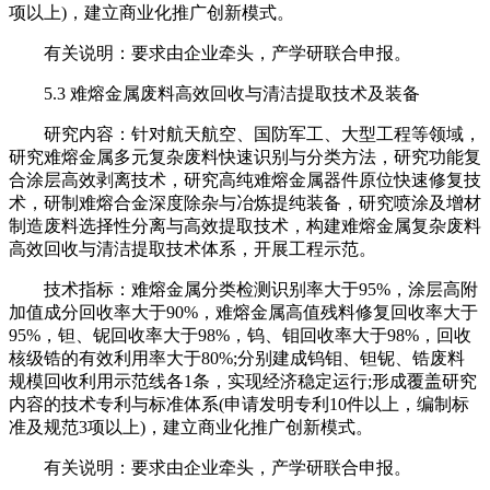
项以上)，建立商业化推广创新模式。
有关说明：要求由企业牵头，产学研联合申报。
5.3 难熔金属废料高效回收与清洁提取技术及装备
研究内容：针对航天航空、国防军工、大型工程等领域，
研究难熔金属多元复杂废料快速识别与分类方法，研究功能复
合涂层高效剥离技术，研究高纯难熔金属器件原位快速修复技
术，研制难熔合金深度除杂与冶炼提纯装备，研究喷涂及增材
制造废料选择性分离与高效提取技术，构建难熔金属复杂废料
高效回收与清洁提取技术体系，开展工程示范。
技术指标：难熔金属分类检测识别率大于95%，涂层高附
加值成分回收率大于90%，难熔金属高值残料修复回收率大于
95%，钽、铌回收率大于98%，钨、钼回收率大于98%，回收
核级锆的有效利用率大于80%;分别建成钨钼、钽铌、锆废料
规模回收利用示范线各1条，实现经济稳定运行;形成覆盖研究
内容的技术专利与标准体系(申请发明专利10件以上，编制标
准及规范3项以上)，建立商业化推广创新模式。
有关说明：要求由企业牵头，产学研联合申报。