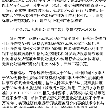
(DIRECTIVE 2010)水平;针对不同炉型，建成2项400吨/天规模
以上的示范工程，其中污泥、沼渣、渗沥液的协同处置率不低
于5%，正常投用率超过90%，实现经济稳定运行;形成覆盖研
究内容的技术专利与标准体系(申请发明专利10件以上，编制
标准及规范3项以上)，建立商业化推广创新模式。
4.6 存余垃圾无害化处置与二次污染防治技术及装备
研究内容：识别存余垃圾污染与资源属性，研究污染物与
可回收物交互作用及耦合机制;研究存余垃圾稳定化预处理、
可回收物清洁回收和陈腐有机物利用技术;研究资源化利用过
程中恶臭和病源微生物污染控制技术;研发高浓度渗滤液碳氮
协同削减及浓缩液全量化处理技术;构建存余垃圾原位削减、
无害化处理与资源化利用技术体系，开展工程示范。
考核指标：存余垃圾分选率大于90%，可回收物回收率大
于95%;无机惰性废物和陈腐有机物利用率大于95%;渗滤液(含
浓缩液)实现全量化处理，盐分去除率大于95%，腐殖质浓度
大于30%;出水水质达到《城市污水再生利用 工业用水水质标
准》(GB/T 19923~2005)相关指标要求，实现零排放;建成示范
工程不少于3项，单体工程资源化和无害化处理规模不小于10
万吨/年，实现经济稳定运行;形成覆盖研究内容的技术专利与