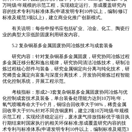
万吨级/年规模的示范工程，实现稳定运行。形成覆盖研究内
容的技术专利与标准体系(申请发明专利10件以上，编制/修订
标准及规范3项以上)，建立商业化推广创新模式。
有关说明：每份申报书应包括矿业、冶金、化工、陶瓷行
业的典型大宗低阶固废利用研发内容。
5.2 复杂铜基多金属固废协同冶炼技术与成套装备
研究内容：针对复杂铜基多金属固废，研究协同冶炼过程
多金属迁移分配和逸出规律，研究协同清洁冶炼技术，研制冶
炼过程核心部件与装备，研究金属铜定向分离与纯化技术，研
究稀贵金属定向富集与深度分离技术，开发协同熔炼过程智能
优化控制系统，开展工程示范。
考核指标：形成2~3套复杂铜基多金属固废协同冶炼与优
化控制成套技术及装备，单台装备处理能力达到10万吨/年，
氧气喷嘴寿命大于6个月，铜综合回收率大于98%，稀贵金属
回收率大于95%;针对不同含铜废料，建立2项10万吨级/年规模
示范工程，实现经济稳定运行，废水废气排放指标优于项目执
行期结束时国家执行的相关环保标准;形成覆盖研究内容的技
术专利与标准体系(申请发明专利10件以上，编制标准及规范3