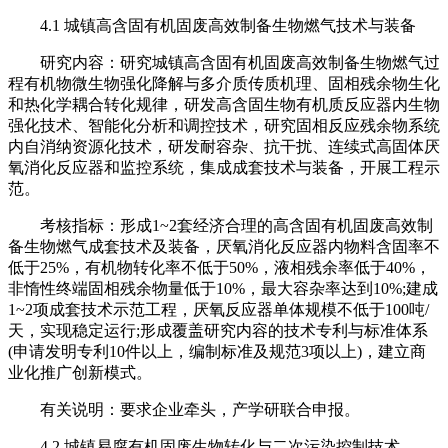
4.1 城镇高含固有机固废高效制备生物燃气技术与装备
研究内容：研究城镇高含固有机固废高效制备生物燃气过
程有机物微生物强化降解与多介质传质机理、固相残余物生化
和热化学耦合转化规律，研发高含固生物有机质反应器内生物
强化技术、智能化分析和调控技术，研究固相反应残余物系统
内自消纳资源化技术，研发耐容杂、抗干扰、连续式高固体厌
氧消化反应器和监控系统，集成成套技术与装备，开展工程示
范。
考核指标：形成1~2套经济合理的高含固有机固废高效制
备生物燃气成套技术及装备，厌氧消化反应器内物料含固率不
低于25%，有机物转化率不低于50%，液相残余率低于40%，
非惰性终端固相残余物量低于10%，最大容杂率达到10%;建成
1~2项成套技术示范工程，厌氧反应器单体规模不低于100吨/
天，实现稳定运行;形成覆盖研究内容的技术专利与标准体系
(申请发明专利10件以上，编制标准及规范3项以上)，建立商
业化推广创新模式。
有关说明：要求企业牵头，产学研联合申报。
4.2 城镇易腐有机固废生物转化与二次污染控制技术