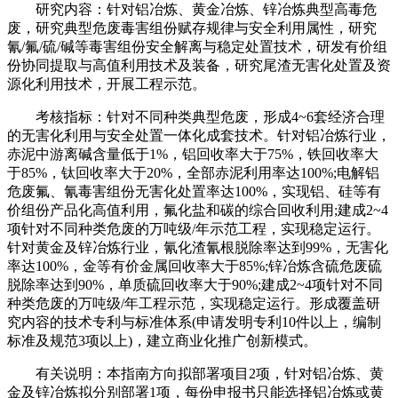
研究内容：针对铝冶炼、黄金冶炼、锌冶炼典型高毒危
废，研究典型危废毒害组份赋存规律与安全利用属性，研究
氰/氟/硫/碱等毒害组份安全解离与稳定处置技术，研发有价组
份协同提取与高值利用技术及装备，研究尾渣无害化处置及资
源化利用技术，开展工程示范。
考核指标：针对不同种类典型危废，形成4~6套经济合理
的无害化利用与安全处置一体化成套技术。针对铝冶炼行业，
赤泥中游离碱含量低于1%，铝回收率大于75%，铁回收率大
于85%，钛回收率大于20%，全部赤泥利用率达100%;电解铝
危废氟、氰毒害组份无害化处置率达100%，实现铝、硅等有
价组份产品化高值利用，氟化盐和碳的综合回收利用;建成2~4
项针对不同种类危废的万吨级/年示范工程，实现稳定运行。
针对黄金及锌冶炼行业，氰化渣氰根脱除率达到99%，无害化
率达100%，金等有价金属回收率大于85%;锌冶炼含硫危废硫
脱除率达到90%，单质硫回收率大于90%;建成2~4项针对不同
种类危废的万吨级/年工程示范，实现稳定运行。形成覆盖研
究内容的技术专利与标准体系(申请发明专利10件以上，编制
标准及规范3项以上)，建立商业化推广创新模式。
有关说明：本指南方向拟部署项目2项，针对铝冶炼、黄
金及锌冶炼拟分别部署1项，每份申报书只能选择铝冶炼或黄