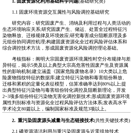
1. 固废资源化利用基础科学问题
(基础研究类)
1.1 固废环境资源交互属性与风险调控基础研究
研究内容：研究固废产生、消纳及利用过程与人类活动的
生态环境响应关系;研究固废产生、储运、处置全过程特征污
染物释放、迁移规律及环境效应;研究毒害成分阻断原理及多
元组份协同调控机理;构建固废资源化全过程风险评估体系和
综合调控技术方法，形成固废资源化风险调控理论基础。
考核指标：阐明大宗固废资源环境属性时空分布规律与差
异特征，揭示5类及以上典型大宗高危害性固废产生及资源属
性的影响机制;建立涵盖《国家危险废物名录》10大类以上危
险废物指纹特征的数据库;建立特征污染物和毒害组份释放、
迁移和累积的定量化表征模型，估算准确率达到80%以上;提
出典型特征污染物与毒害组份转化调控及阻断新理论，开发
2~3项多组份特征污染物无害化调控新技术;形成固废资源环境
属性判别标准与资源化全过程风险评估方法体系;发表高水平
学术论文80篇以上，编制国家标准及规范3项以上。
2. 重污染固废源头减量与生态链接技术
(共性关键技术类)
2.1 磷资源清洁利用与重污染固废源头近零排放技术