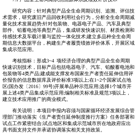
研究内容：针对典型产品全生命周期识别、追溯、评估技
术需求，研究废旧产品回收利用社会行为，分析全生命周期减
量化技术发展趋势;针对包装物、电器电子产品、汽车及典型
部件、铅蓄电池等典型产品，集成研发快速识别、材质检测和
传感技术及车载计量与监控一体化技术;建立多品种全生命周
期信息大数据平台，构建生产者履责绩效评价体系，开展区域
集成示范应用。
考核指标：形成3~4 项经济合理的典型产品全生命周期
快速识别技术，目标产品包括电器电子、汽车、铅酸蓄电池和
包装物等4类产品;建成能支撑发布国家生产者责任延伸信用评
价报告的信息数据库及评价标准3项以上;在1~2个国家试点地
区(国办发〔2016〕99号)开展单品种示范应用;选择1个城市开
展上述4类产品集成示范应用;编制相关标准及规范3项以上，
建立技术应用推广的商业模式。
有关说明：本项目申报内容须与国家循环经济发展综合管
理部门推动落实《生产者责任延伸制度推行方案》任务部署和
试点工作紧密结合;试点地区和集成示范城市所在地政府应出
具书面支持文件并承诺协调落实相关支持政策。