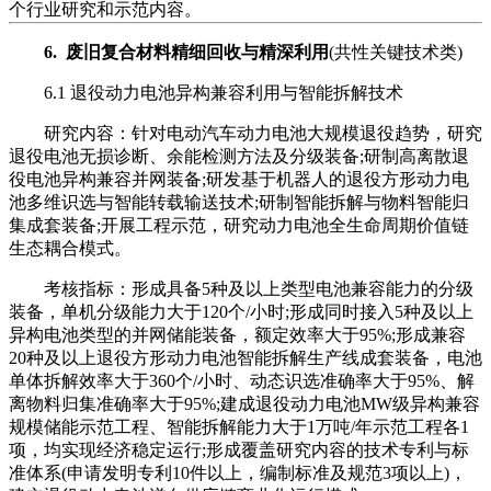
个行业研究和示范内容。
6. 废旧复合材料精细回收与精深利用
(共性关键技术类)
6.1 退役动力电池异构兼容利用与智能拆解技术
研究内容：针对电动汽车动力电池大规模退役趋势，研究
退役电池无损诊断、余能检测方法及分级装备;研制高离散退
役电池异构兼容并网装备;研发基于机器人的退役方形动力电
池多维识选与智能转载输送技术;研制智能拆解与物料智能归
集成套装备;开展工程示范，研究动力电池全生命周期价值链
生态耦合模式。
考核指标：形成具备5种及以上类型电池兼容能力的分级
装备，单机分级能力大于120个/小时;形成同时接入5种及以上
异构电池类型的并网储能装备，额定效率大于95%;形成兼容
20种及以上退役方形动力电池智能拆解生产线成套装备，电池
单体拆解效率大于360个/小时、动态识选准确率大于95%、解
离物料归集准确率大于95%;建成退役动力电池MW级异构兼容
规模储能示范工程、智能拆解能力大于1万吨/年示范工程各1
项，均实现经济稳定运行;形成覆盖研究内容的技术专利与标
准体系(申请发明专利10件以上，编制标准及规范3项以上)，