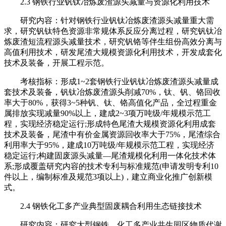
2.3 钢铁行业钒钛冶炼废渣源头减量与资源化利用技术
研究内容：针对钢铁行业钒钛冶炼废渣源头减量重大需
求，研究钒钛特色资源非常规体系反应分离过程，研究钒钛冶
炼废渣短流程源头减量技术，研究钒铬等伴生组份高效分离与
高值利用技术，研发尾渣大规模资源化利用技术，开发成套化
技术及装备，开展工程示范。
考核指标：形成1~2套钢铁行业钒钛冶炼废渣源头减量成
套技术及装备，钒钛冶炼废渣源头削减70%，钛、钒、铬回收
率大于80%，获得3~5种钒、钛、铬高值化产品，全过程重金
属排放实现减量90%以上，建成2~3项万吨级/年规模示范工
程，实现经济稳定运行;形成特色尾渣大规模资源化利用成套
技术及装备，尾渣中有价金属资源回收率大于75%，尾渣综合
利用率大于95%，建成10万吨级/年规模示范工程，实现经济
稳定运行;构建固废源头减量—尾渣规模化利用一体化技术体
系;形成覆盖研究内容的技术专利与标准规范(申请发明专利10
件以上，编制标准及规范3项以上)，建立商业化推广创新模
式。
2.4 钢铁化工多产业典型固废耦合利用生态链接技术
研究内容：研究大型钢铁、化工多产业共生园区物质代谢