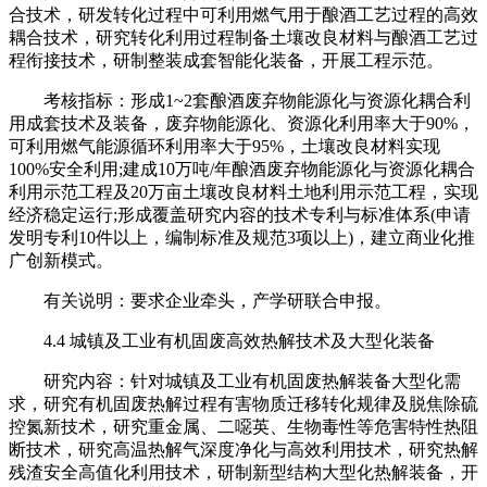
合技术，研发转化过程中可利用燃气用于酿酒工艺过程的高效
耦合技术，研究转化利用过程制备土壤改良材料与酿酒工艺过
程衔接技术，研制整装成套智能化装备，开展工程示范。
考核指标：形成1~2套酿酒废弃物能源化与资源化耦合利
用成套技术及装备，废弃物能源化、资源化利用率大于90%，
可利用燃气能源循环利用率大于95%，土壤改良材料实现
100%安全利用;建成10万吨/年酿酒废弃物能源化与资源化耦合
利用示范工程及20万亩土壤改良材料土地利用示范工程，实现
经济稳定运行;形成覆盖研究内容的技术专利与标准体系(申请
发明专利10件以上，编制标准及规范3项以上)，建立商业化推
广创新模式。
有关说明：要求企业牵头，产学研联合申报。
4.4 城镇及工业有机固废高效热解技术及大型化装备
研究内容：针对城镇及工业有机固废热解装备大型化需
求，研究有机固废热解过程有害物质迁移转化规律及脱焦除硫
控氮新技术，研究重金属、二噁英、生物毒性等危害特性热阻
断技术，研究高温热解气深度净化与高效利用技术，研究热解
残渣安全高值化利用技术，研制新型结构大型化热解装备，开