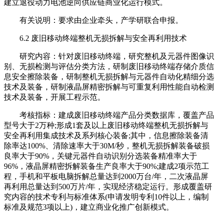
建立退役动力电池逆向供应链商业化运行模式。
有关说明：要求由企业牵头，产学研联合申报。
6.2 废旧移动终端整机无损拆解与安全再利用技术
研究内容：针对废旧移动终端，研究整机及元器件图像识
别、无损检测与评估分类方法，研制废旧移动终端存储介质信
息安全擦除装备，研制整机无损拆解与元器件自动化精细分选
技术及装备，研制液晶屏精密拆解与可重复利用性能自动检测
技术及装备，开展工程示范。
考核指标：建成废旧移动终端产品分类数据库，覆盖产品
型号大于2万种;形成1套及以上废旧移动终端整机无损拆解与
安全再利用集成技术及系列核心装备;其中，信息擦除装备清
除率达100%、清除速率大于30M/秒，整机无损拆解装备破损
良率大于90%，关键元器件自动识别分选装备精准率大于
96%，液晶屏精密拆解装备生产良率大于90%;建成2项示范工
程，手机和平板电脑拆解总量达到2000万台/年，二次液晶屏
再利用总量达到500万片/年，实现经济稳定运行。形成覆盖研
究内容的技术专利与标准体系(申请发明专利10件以上，编制
标准及规范3项以上)，建立商业化推广创新模式。