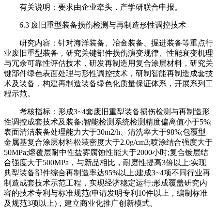
有关说明：要求由企业牵头，产学研联合申报。
6.3 废旧重型装备损伤检测与再制造形性调控技术
研究内容：针对海洋装备、冶金装备、掘进装备等重点行
业废旧重型装备，研究关键部件损伤演变规律、性能衰变机理
与冗余可靠性评估技术，研发再制造用复合涂层材料，研究关
键部件绿色表面处理与形性调控技术，研制智能再制造成套技
术及装备，构建再制造装备绿色化质量保证体系，开展系列工
程示范。
考核指标：形成3~4套废旧重型装备损伤检测与再制造形
性调控成套技术及装备;智能检测系统检测精度偏离值小于5%;
表面清洁装备处理能力大于30m2/h、清洗率大于98%;包覆型
金属基复合涂层材料松装密度大于2.0g/cm3;喷涂结合强度大于
50MPa;熔覆层耐中性盐雾腐蚀性能大于2000小时;复合镀层结
合强度大于500MPa，与新品相比，耐磨性提高3倍以上;实现
典型装备部件综合再制造率达95%以上;建成3~4项不同行业再
制造成套技术示范工程，实现经济稳定运行;形成覆盖研究内
容的技术专利与标准规范(申请发明专利10件以上，编制标准
及规范3项以上)，建立商业化推广创新模式。