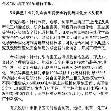
金及锌冶炼中的1项进行申报。
5.6 典型工业污泥毒害组份安全转化与固化技术及装备
研究内容：针对制药、造纸、制革行业典型工业污泥及典
型化工精馏釜残，研究抗生素类、可吸附有机卤化物、重金属
等特征污染物安全转化调控机理，研发有机毒害组份热化学高
效安全转化及材料化、能源化利用技术，研究无机毒害组份热
化学安全固化与制备建筑材料技术，研制适合不同行业典型污
泥及残渣资源化安全利用的成套智能化装备，开展工程示范。
考核指标：针对典型有害工业污泥及精馏釜残，形成3~5
套经济合理的资源化、能源化安全利用成套技术与装备;实现
抗生素、可吸附有机卤化物等典型有机污染物100%安全转
化，铬类等典型无机污染物100%晶格固化与材料化;形成3~5
种功能材料与建筑材料，符合国家及行业相关质量标准;针对
不同行业建成3~5项3000吨/年以上的规模化示范工程，实现稳
定运行;形成覆盖研发内容的国际、国内标准和专利体系(申请
发明专利10件以上，编制标准及规范3项以上)，建立商业化推
广创新模式。
有关说明：申报书应同时包含制药、造纸、制革、化工4