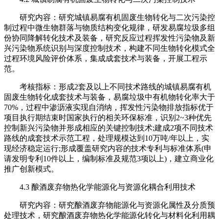
研究内容：研究城镇易腐有机固废生物转化与二次污染控
制过程中微生物群落与物质结构变化规律，研发易腐垃圾多组
份协同降解转化技术及装备，研究反应过程挥发性污染物及新
兴污染物系统识别与深度控制技术，构建不同生物转化模式全
过程环境风险评价体系，集成成套技术与装备，开展工程示
范。
考核指标：形成2套及以上不同技术路线的城镇易腐有机
固废生物转化成套技术与装备，易腐垃圾中有机物转化率大于
70%，过程中渗沥液实现自消纳，挥发性污染物排放指标优于
项目执行期结束时国家执行的相关环保标准，识别2~3种优先
控制新兴污染物并形成相应的关键控制技术;建成2项不同技术
路线的成套技术示范工程，处理规模达到10万吨/年以上，实
现经济稳定运行;形成覆盖研究内容的技术专利与标准体系(申
请发明专利10件以上，编制标准及规范3项以上)，建立商业化
推广创新模式。
4.3 酿酒废弃物热化学能源化与资源化耦合利用技术
研究内容：研究酿酒废弃物能源化与资源化属性及分质预
处理技术，研究酿酒废弃物热化学能源化转化与材料化利用耦