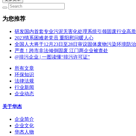
为您推荐
研发国内首套专业污泥无害化处理系统引领固废行业高质
2023情系困难老党员 重阳慰问暖人心
全国人大将于12月23日至28日审议固体废物污染环境防
严查！跨市非法倾倒固废 江门两企业被查处
@排污企业 | 一图读懂“排污许可证”
所有文章
环保知识
法律法规
行业新闻
企业动态
关于华杰
企业简介
企业文化
华杰人物