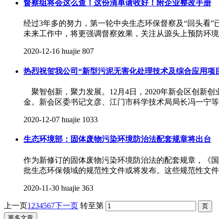
督察组将会这么查！这份清单请收好！附企业整改手册
经过3年多的努力，第一轮中央生态环保督察及“回头看
未来工作中，将更强调督察效果，关注从源头上预防环境污
2020-12-16
huajie
807
热烈祝贺我公司“新型污泥无害化处理技术及综合应用项
聚智创新，聚力发展。12月4日，2020年新会区创新
金。新会区委书记文彦、江门市科学技术局局长冯一宁等领
2020-12-07
huajie
1033
生态环境部：固体废物污染环境防治法配套规章将出台
作为新修订的固体废物污染环境防治法的配套规章，《国
批生态环保领域的规范性文件或将发布。这些规范性文件包
2020-11-30
huajie
363
上一页
1
2
3
4
5
6
7
下一页
转至第
更多文章