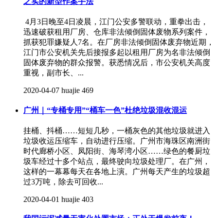
之实的新型作案手法
4月3日晚至4日凌晨，江门公安多警联动，重拳出击，
迅速破获租用厂房、仓库非法倾倒固体废物系列案件，
抓获犯罪嫌疑人7名。在厂房非法倾倒固体废弃物近期，
江门市公安机关先后接报多起以租用厂房为名非法倾倒
固体废弃物的群众报警。获悉情况后，市公安机关高度
重视，副市长、...
2020-04-07
huajie
469
广州｜“专桶专用”“桶车一色”杜绝垃圾混收混运
挂桶、抖桶……短短几秒，一桶灰色的其他垃圾就进入
垃圾收运压缩车，自动进行压缩。广州市海珠区南洲街
时代廊桥小区、凤阳街、海琴湾小区……绿色的餐厨垃
圾车经过十多个站点，最终驶向垃圾处理厂。在广州，
这样的一幕幕每天在各地上演。广州每天产生的垃圾超
过3万吨，除去可回收...
2020-04-01
huajie
403