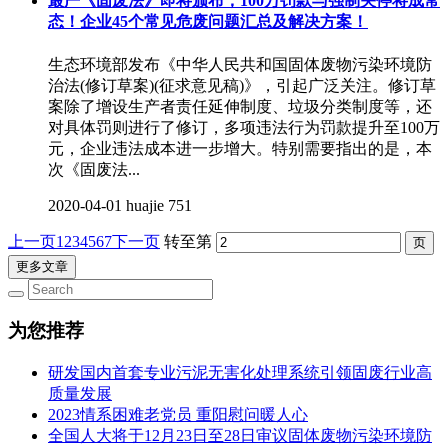
最严《固废法》即将颁布，100万罚款与强制关停将成常
态！企业45个常见危废问题汇总及解决方案！
生态环境部发布《中华人民共和国固体废物污染环境防
治法(修订草案)(征求意见稿)》，引起广泛关注。修订草
案除了增设生产者责任延伸制度、垃圾分类制度等，还
对具体罚则进行了修订，多项违法行为罚款提升至100万
元，企业违法成本进一步增大。特别需要指出的是，本
次《固废法...
2020-04-01
huajie
751
上一页
1
2
3
4
5
6
7
下一页
转至第
更多文章
为您推荐
研发国内首套专业污泥无害化处理系统引领固废行业高
质量发展
2023情系困难老党员 重阳慰问暖人心
全国人大将于12月23日至28日审议固体废物污染环境防